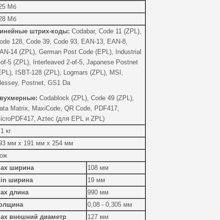
25 Мб
28 Мб
инейные
штрих
-
коды
:
Codabar, Code 11 (ZPL),
ode 128, Code 39, Code 93, EAN-13, EAN-8,
AN-14 (ZPL), German Post Code (EPL), Industrial
-of-5 (ZPL), Interleaved 2-of-5, Japanese Postnet
EPL), ISBT-128 (ZPL), Logmars (ZPL), MSI,
lessey, Postnet, GS1 Da
вухмерные:
Codablock (ZPL), Code 49 (ZPL),
ata Matrix, MaxiCode, QR Code, PDF417,
icroPDF417, Aztec (для EPL и ZPL)
,1 кг
93 мм х 191 мм х 254 мм
ож
ах ширина
108 мм
in ширина
19 мм
ах длина
990 мм
олщина
0,08 - 0,305 мм
ах внешний диаметр
127 мм