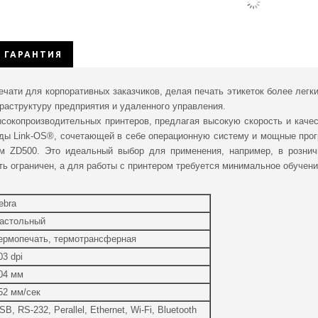
ГАРАНТИЯ
ечати для корпоративных заказчиков, делая печать этикеток более лег
раструктуру предприятия и удаленного управления.
сокопроизводительных принтеров, предлагая высокую скорость и каче
реды Link-OS®, сочетающей в себе операционную систему и мощные про
м ZD500. Это идеальный выбор для применения, например, в розничн
ь ограничен, а для работы с принтером требуется минимальное обучени
ebra
астольный
ермопечать, термотрансферная
03 dpi
04 мм
52 мм/сек
SB, RS-232, Perallel, Ethernet, Wi-Fi, Bluetooth