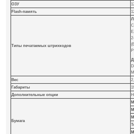
ОЗУ
1
Flash-память
1
Л
C
E
2
(
Типы печатаемых штрихкодов
P
Д
D
M
Вес
2
Габариты
1
Дополнительные опции
Н
М
M
М
Бумага
Т
М