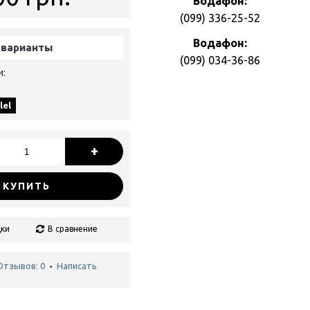
Водафон:
(099) 336-25-52
Водафон:
 варианты
(099) 034-36-86
и:
lel
+
КУПИТЬ
дки
В сравнение
Отзывов: 0
Написать
•