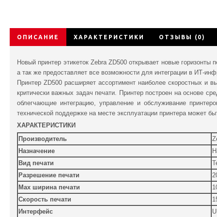
ОПИСАНИЕ
ХАРАКТЕРИСТИКИ
ОТЗЫВЫ (0)
Новый принтер этикеток Zebra ZD500 открывает новые горизонты п
а так же предоставляет все возможности для интеграции в ИТ-инф
Принтер ZD500 расширяет ассортимент наиболее скоростных и вы
критически важных задач печати. Принтер построен на основе с
облегчающие интеграцию, управление и обслуживание принтеро
технической поддержке на месте эксплуатации принтера может быт
ХАРАКТЕРИСТИКИ
Производитель
Z
Назначение
Н
Вид печати
Т
Разрешение печати
2
Мах ширина печати
1
Скорость печати
1
Интерфейс
U