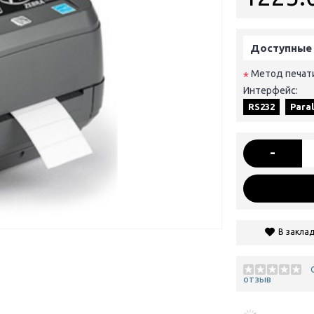
Доступные
Метод печат
*
Интерфейс:
RS232
Paral
-
В закла
отзыв